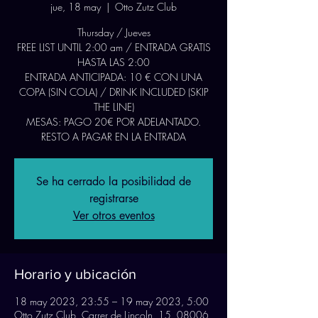
jue, 18 may
  |  
Otto Zutz Club
Thursday / Jueves
FREE LIST UNTIL 2:00 am / ENTRADA GRATIS
HASTA LAS 2:00
ENTRADA ANTICIPADA: 10 € CON UNA
COPA (SIN COLA) / DRINK INCLUDED (SKIP
THE LINE)
MESAS: PAGO 20€ POR ADELANTADO.
RESTO A PAGAR EN LA ENTRADA
Se ha cerrado la posibilidad de
registrarse
Ver otros eventos
Horario y ubicación
18 may 2023, 23:55 – 19 may 2023, 5:00
Otto Zutz Club, Carrer de Lincoln, 15, 08006