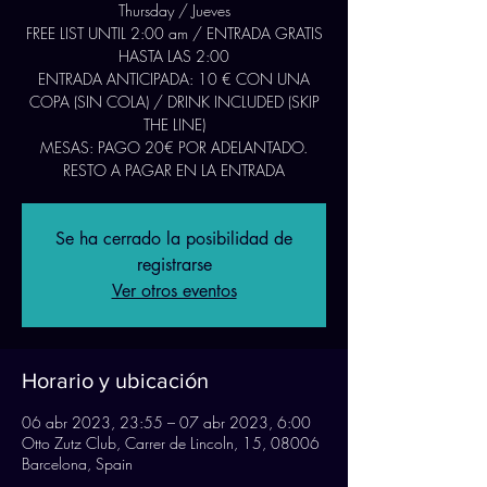
Thursday / Jueves
FREE LIST UNTIL 2:00 am / ENTRADA GRATIS
HASTA LAS 2:00
ENTRADA ANTICIPADA: 10 € CON UNA
COPA (SIN COLA) / DRINK INCLUDED (SKIP
THE LINE)
MESAS: PAGO 20€ POR ADELANTADO.
RESTO A PAGAR EN LA ENTRADA
Se ha cerrado la posibilidad de
registrarse
Ver otros eventos
Horario y ubicación
06 abr 2023, 23:55 – 07 abr 2023, 6:00
Otto Zutz Club, Carrer de Lincoln, 15, 08006
Barcelona, Spain