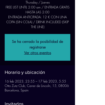
Thursday / Jueves
FREE LIST UNTIL 2:00 am / ENTRADA GRATIS
HASTA LAS 2:00
ENTRADA ANTICIPADA: 12 € CON UNA
COPA (SIN COLA) / DRINK INCLUDED (SKIP
THE LINE)
Se ha cerrado la posibilidad de
registrarse
Ver otros eventos
Horario y ubicación
16 feb 2023, 23:55 – 17 feb 2023, 5:55
Otto Zutz Club, Carrer de Lincoln, 15, 08006
Barcelona, Spain
Invitados