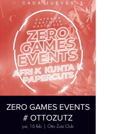
ZERO GAMES EVENTS
# OTTOZUTZ
jue, 16 feb
  |  
Otto Zutz Club