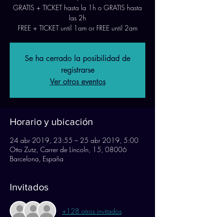
GRATIS + TICKET hasta la 1h o GRATIS hasta
las 2h
FREE + TICKET until 1am or FREE until 2am
Se ha cerrado la posibilidad de
registrarse
Ver otros eventos
Horario y ubicación
24 abr 2019, 23:55 – 25 abr 2019, 5:00
Otto Zutz, Carrer de Lincoln, 15, 08006
Barcelona, España
Invitados
+128 otros invitados