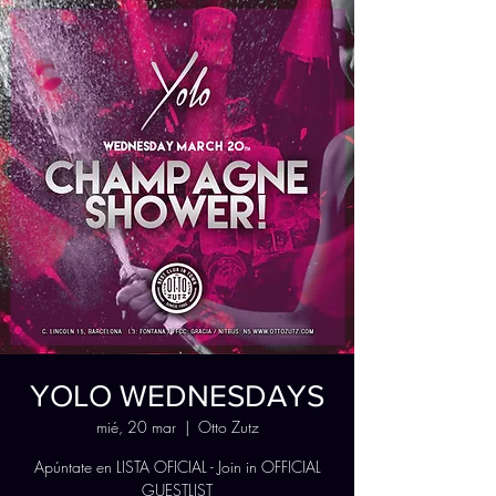
YOLO WEDNESDAYS
mié, 20 mar
  |  
Otto Zutz
Apúntate en LISTA OFICIAL - Join in OFFICIAL
GUESTLIST