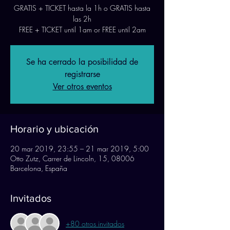
GRATIS + TICKET hasta la 1h o GRATIS hasta
las 2h
FREE + TICKET until 1am or FREE until 2am
Se ha cerrado la posibilidad de
registrarse
Ver otros eventos
Horario y ubicación
20 mar 2019, 23:55 – 21 mar 2019, 5:00
Otto Zutz, Carrer de Lincoln, 15, 08006
Barcelona, España
Invitados
+80 otros invitados