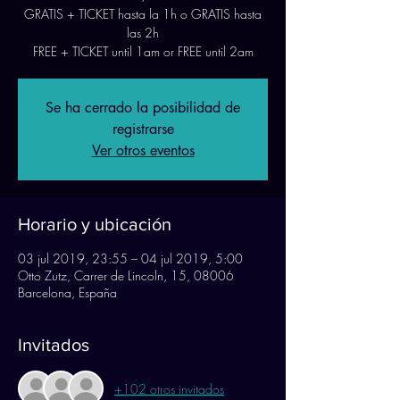
GRATIS + TICKET hasta la 1h o GRATIS hasta
las 2h
FREE + TICKET until 1am or FREE until 2am
Se ha cerrado la posibilidad de
registrarse
Ver otros eventos
Horario y ubicación
03 jul 2019, 23:55 – 04 jul 2019, 5:00
Otto Zutz, Carrer de Lincoln, 15, 08006
Barcelona, España
Invitados
+102 otros invitados