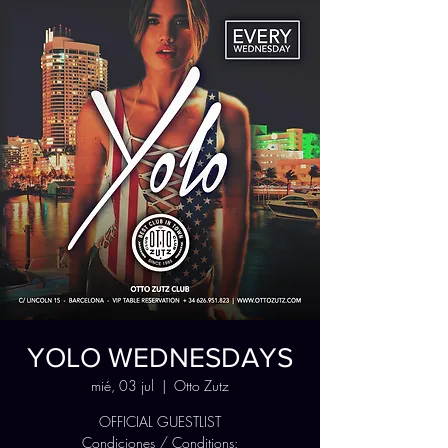
YOLO WEDNESDAYS
mié, 03 jul
  |  
Otto Zutz
OFFICIAL GUESTLIST
Condiciones / Conditions: