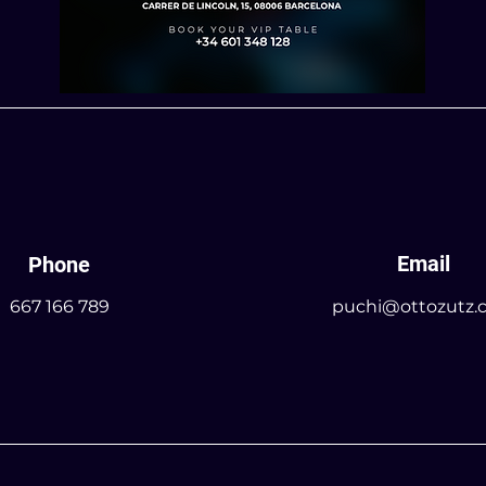
Email
Phone
667 166 789
puchi@ottozutz.