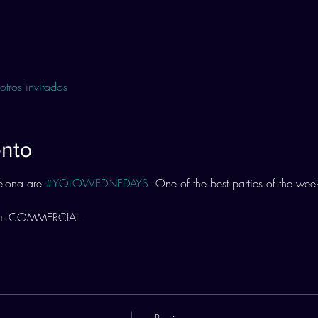
tros invitados
ento
elona are 
#YOLOWEDNEDAYS
. One of the best parties of the week
 + COMMERCIAL