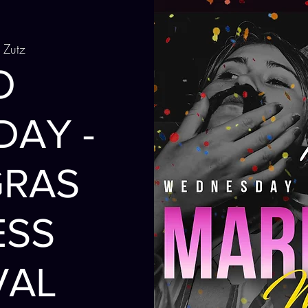
 Zutz
O
AY -
GRAS
ESS
VAL