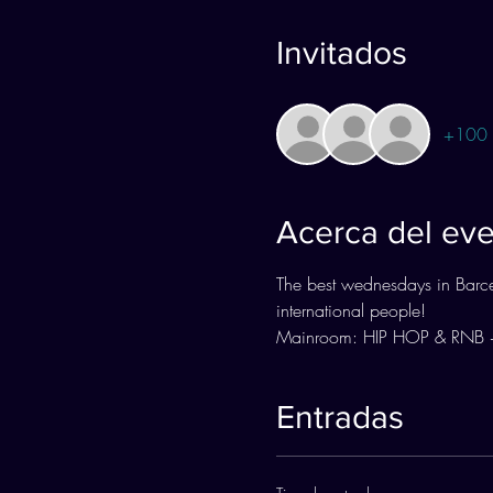
Invitados
+100 o
Acerca del ev
The best wednesdays in Barc
international people!
Mainroom: HIP HOP & RNB
Entradas