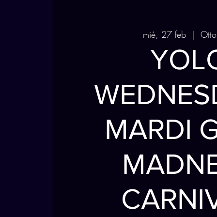
mié, 27 feb
  |  
Otto
YOL
WEDNESD
MARDI 
MADN
CARNI