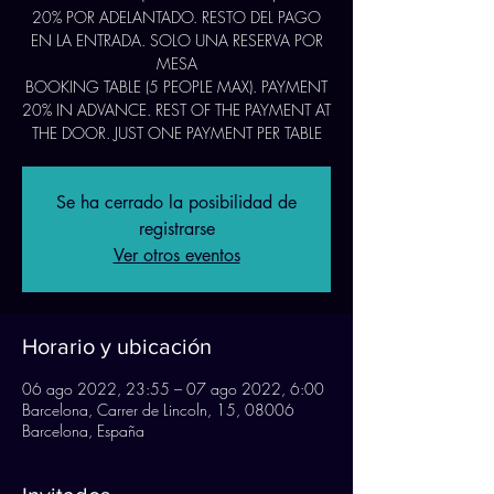
20% POR ADELANTADO. RESTO DEL PAGO
EN LA ENTRADA. SOLO UNA RESERVA POR
MESA
BOOKING TABLE (5 PEOPLE MAX). PAYMENT
20% IN ADVANCE. REST OF THE PAYMENT AT
THE DOOR. JUST ONE PAYMENT PER TABLE
Se ha cerrado la posibilidad de
registrarse
Ver otros eventos
Horario y ubicación
06 ago 2022, 23:55 – 07 ago 2022, 6:00
Barcelona, Carrer de Lincoln, 15, 08006
Barcelona, España