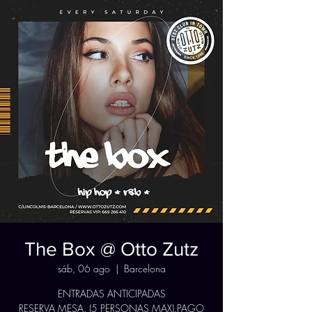
The Box @ Otto Zutz
sáb, 06 ago
  |  
Barcelona
ENTRADAS ANTICIPADAS
RESERVA MESA. (5 PERSONAS MAX).PAGO