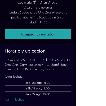
Coctelería 🍸 + DJ en Directo.
2 salas, 2 ambientes
Cada Sábado tarde Otto Zutz ofrece a su
publico más fiel 4 décadas de música.
Edad 40 - 55
Compra tus entradas
Horario y ubicación
12 sept 2026, 19:00 – 12 dic 2026, 23:00
Otto Zutz, Carrer de Lincoln, 15, Sarrià-Sant
Gervasi, 08006 Barcelona, España
Otras fechas
sáb, 08 ago, 19:00
sáb, 15 ago, 19:00
sáb, 22 ago, 19:00
Ver 11 fechas