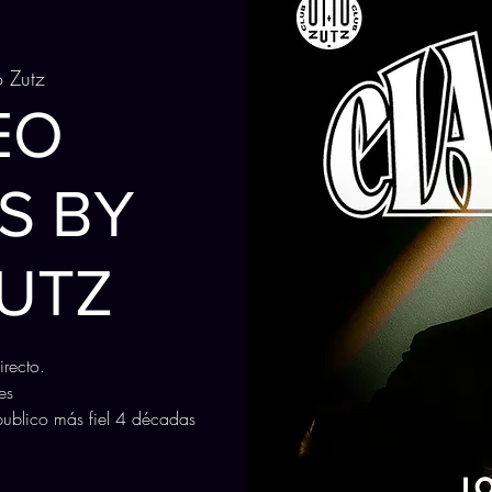
o Zutz
EO
S BY
UTZ
irecto.
es
ublico más fiel 4 décadas