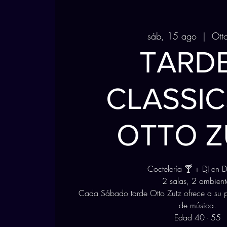
sáb, 15 ago
  |  
Ott
TARD
CLASSIC
OTTO Z
Coctelería 🍸 + DJ en D
2 salas, 2 ambient
Cada Sábado tarde Otto Zutz ofrece a su p
de música.
Edad 40 - 55