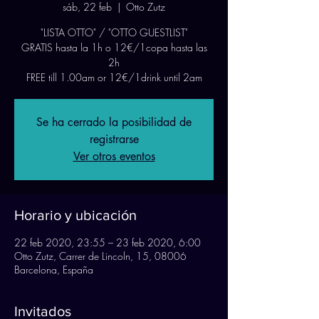
sáb, 22 feb
  |  
Otto Zutz
"LISTA OTTO" / "OTTO GUESTLIST"
GRATIS hasta la 1h o 12€/1copa hasta las
2h
FREE till 1.00am or 12€/1drink until 2am
Se ha cerrado la posibilidad de
registrarse
Ver otros eventos
Horario y ubicación
22 feb 2020, 23:55 – 23 feb 2020, 6:00
Otto Zutz, Carrer de Lincoln, 15, 08006
Barcelona, España
Invitados