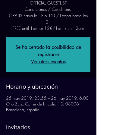
OFFICIAL GUESTLIST
Condiciones / Conditions:
GRATIS hasta la 1h o 12€/1copa hasta las
2h
FREE until 1am or 12€/1drink until 2am
Se ha cerrado la posibilidad de
registrarse
Ver otros eventos
Horario y ubicación
25 may 2019, 23:55 – 26 may 2019, 6:00
Otto Zutz, Carrer de Lincoln, 15, 08006
Barcelona, España
Invitados