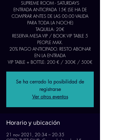
SUPREME ROOM - SATURDAYS
ENTRADA ANTICIPADA 15€ (SE HA DE
COMPRAR ANTES DE LAS 00:00 VALIDA
PARA TODA LA NOCHE)
TAQUILLA: 20€
RESERVA MESA VIP / BOOK VIP TABLE 5
PEOPLE MAX.
20% PAGO ANTICIPADO. RESTO ABONAR
EN LA ENTRADA
Se ha cerrado la posibilidad de
registrarse
Ver otros eventos
Horario y ubicación
21 nov 2021, 20:34 – 20:35