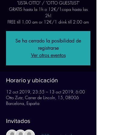
"LISTA OTTO" / "OTTO GUESTLIST"
GRATIS hasta la 1h o 12€/1copa hasta las
2h!
FREE till 1,00 am or 12€/1 drink till 2.00 am
Se ha cerrado la posibilidad de
registrarse
Ver otros eventos
Horario y ubicación
12 oct 2019, 23:55 – 13 oct 2019, 6:00
Otto Zutz, Carrer de Lincoln, 15, 08006
Barcelona, España
Invitados