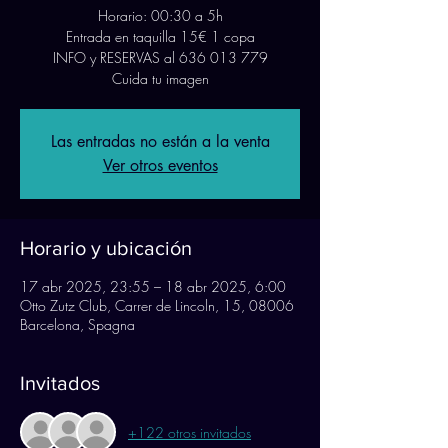
Horario: 00:30 a 5h
Entrada en taquilla 15€ 1 copa
INFO y RESERVAS al 636 013 779
Cuida tu imagen
Las entradas no están a la venta
Ver otros eventos
Horario y ubicación
17 abr 2025, 23:55 – 18 abr 2025, 6:00
Otto Zutz Club, Carrer de Lincoln, 15, 08006
Barcelona, Spagna
Invitados
+122 otros invitados