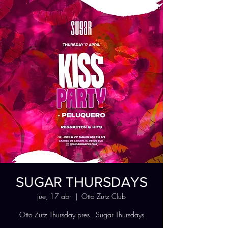
SUGAR THURSDAYS
jue, 17 abr
  |  
Otto Zutz Club
Otto Zutz Thursday pres . Sugar Thursdays