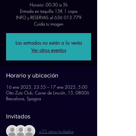
Horario: 00:30 a 5h
Entrada en taquilla 15€ 1 copa
INFO y RESERVAS al 636 013 779
Cuida tu imagen
Las entradas no están a la venta
Ver otros eventos
Horario y ubicación
16 ene 2025, 23:55 – 17 ene 2025, 5:00
Otto Zutz Club, Carrer de Lincoln, 15, 08006
Barcelona, Spagna
Invitados
+53 otros invitados