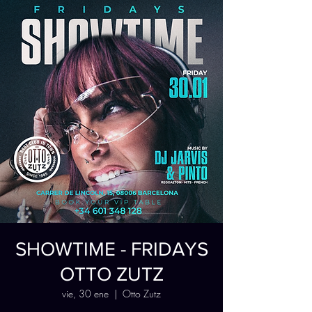
SHOWTIME - FRIDAYS
OTTO ZUTZ
vie, 30 ene
  |  
Otto Zutz