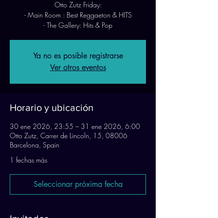
Otto Zutz Friday:
- Main Room : Best Reggaeton & HITS
- The Gallery: Hits & Pop
Ya no es posible registrarse
Ver otros eventos
Horario y ubicación
30 ene 2026, 23:55 – 31 ene 2026, 6:00
Otto Zutz, Carrer de Lincoln, 15, 08006
Barcelona, Spain
1 fechas más
Seleccionar próxima fecha