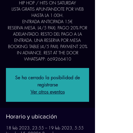
HIP HOP / HITS ON SATURDAY
LISTA GRATIS APUNTANDOTE POR WEB
HASTA LA 1:00H.
ENTRADA ANTICIPADA 15€
RESERVA MESA. (4/5 PAX). PAGO 20% POR
ADELANTADO. RESTO DEL PAGO A LA
ENTRADA. UNA RESERVA POR MESA
BOOKING TABLE (4/5 PAX). PAYMENT 20%
IN ADVANCE. REST AT THE DOOR
WHATSAPP: 669266410
Se ha cerrado la posibilidad de
registrarse
Ver otros eventos
Horario y ubicación
18 feb 2023, 23:55 – 19 feb 2023, 5:55