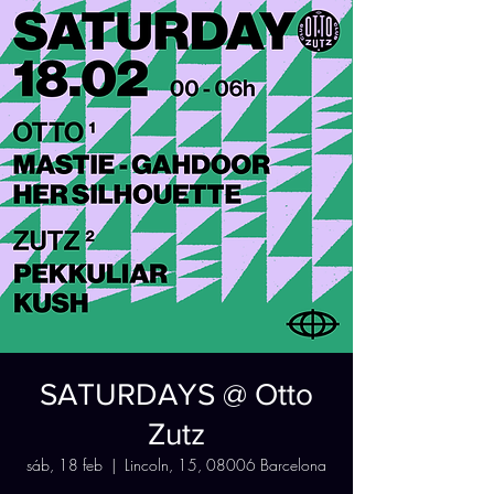
SATURDAYS @ Otto
Zutz
sáb, 18 feb
  |  
Lincoln, 15, 08006 Barcelona