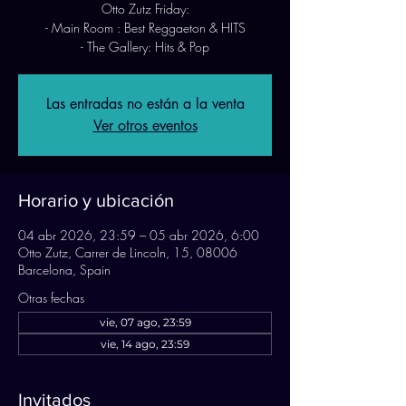
Otto Zutz Friday:
- Main Room : Best Reggaeton & HITS
- The Gallery: Hits & Pop
Las entradas no están a la venta
Ver otros eventos
Horario y ubicación
04 abr 2026, 23:59 – 05 abr 2026, 6:00
Otto Zutz, Carrer de Lincoln, 15, 08006
Barcelona, Spain
Otras fechas
vie, 07 ago, 23:59
vie, 14 ago, 23:59
Invitados