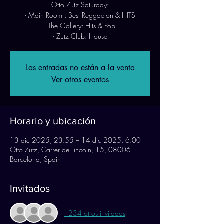
Otto Zutz Saturday:
- Main Room : Best Reggaeton & HITS
- The Gallery: Hits & Pop
- Zutz Club: House
Las entradas no están a la venta
Ver otros eventos
Horario y ubicación
13 dic 2025, 23:55 – 14 dic 2025, 6:00
Otto Zutz, Carrer de Lincoln, 15, 08006
Barcelona, Spain
Invitados
+234 otros invitados