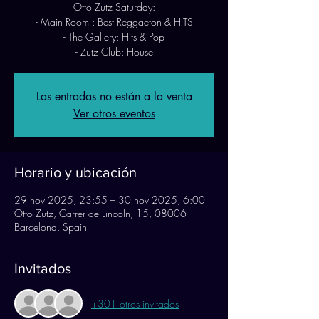
Otto Zutz Saturday:
- Main Room : Best Reggaeton & HITS
- The Gallery: Hits & Pop
- Zutz Club: House
Las entradas no están a la venta
Ver otros eventos
Horario y ubicación
29 nov 2025, 23:55 – 30 nov 2025, 6:00
Otto Zutz, Carrer de Lincoln, 15, 08006
Barcelona, Spain
Invitados
+301 otros invitados