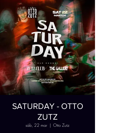
SATURDAY - OTTO
ZUTZ
sáb, 22 mar
  |  
Otto Zutz