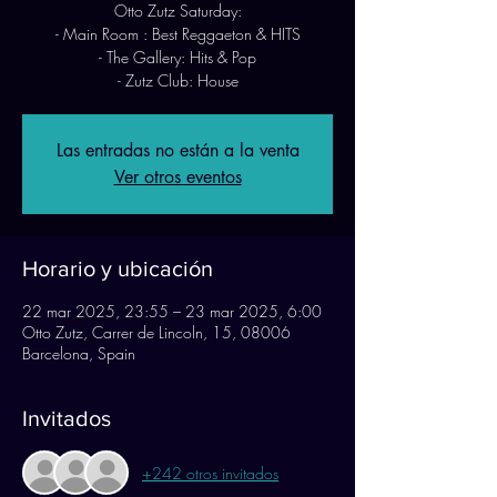
Otto Zutz Saturday:
- Main Room : Best Reggaeton & HITS
- The Gallery: Hits & Pop
- Zutz Club: House
Las entradas no están a la venta
Ver otros eventos
Horario y ubicación
22 mar 2025, 23:55 – 23 mar 2025, 6:00
Otto Zutz, Carrer de Lincoln, 15, 08006
Barcelona, Spain
Invitados
+242 otros invitados