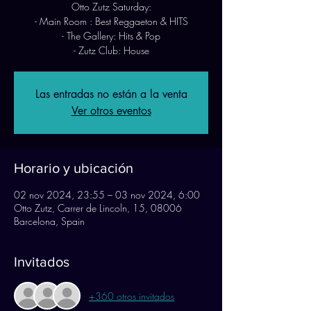
Otto Zutz Saturday:
- Main Room : Best Reggaeton & HITS
- The Gallery: Hits & Pop
- Zutz Club: House
Las entradas no están a la venta
Ver otros eventos
Horario y ubicación
02 nov 2024, 23:55 – 03 nov 2024, 6:00
Otto Zutz, Carrer de Lincoln, 15, 08006
Barcelona, Spain
Invitados
+360 otros invitados