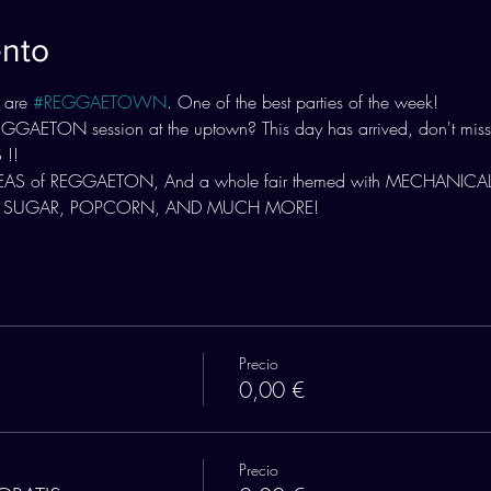
ento
 are 
#REGGAETOWN
. One of the best parties of the week!
AETON session at the uptown? This day has arrived, don't miss 
!!
AS of REGGAETON, And a whole fair themed with MECHANICAL
 SUGAR, POPCORN, AND MUCH MORE! 
Precio
0,00 €
Precio