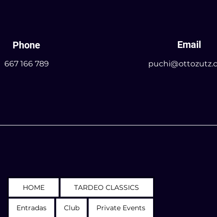
Email
Phone
667 166 789
puchi@ottozutz.
HOME
TARDEO CLASSICS
Entradas
Club
Private Events