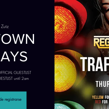
 Zutz
TOWN
AYS
 OFFICIAL GUESTLIST
UESTLIST until 2am
e registrarse