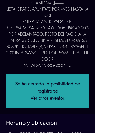
PHANTOM - Jueves
LISTA GRATIS. APUNTATE POR WEB HASTA LA
1:00H.
ENTRADA ANTICIPADA 10€
RESERVA MESA. (4/5 PAX) 150€. PAGO 20%
POR ADELANTADO. RESTO DEL PAGO A LA
ENTRADA. SOLO UNA RESERVA POR MESA
BOOKING TABLE (4/5 PAX) 150€. PAYMENT
20% IN ADVANCE. REST OF PAYMENT AT THE
DOOR
WHATSAPP: 669266410
Se ha cerrado la posibilidad de
registrarse
Ver otros eventos
Horario y ubicación