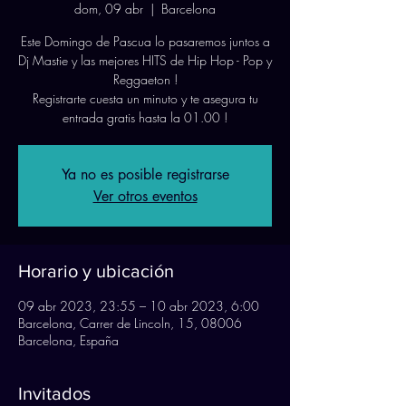
dom, 09 abr
  |  
Barcelona
Este Domingo de Pascua lo pasaremos juntos a
Dj Mastie y las mejores HITS de Hip Hop - Pop y
Reggaeton !
Registrarte cuesta un minuto y te asegura tu
entrada gratis hasta la 01.00 !
Ya no es posible registrarse
Ver otros eventos
Horario y ubicación
09 abr 2023, 23:55 – 10 abr 2023, 6:00
Barcelona, Carrer de Lincoln, 15, 08006
Barcelona, España
Invitados