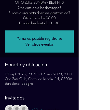
OTTO ZUTZ SUNDAY - BEST HITS
Otto Zutz abre los domingos !
Buscas a una fiesta divertida y entretenida?
Otto abre a las 00:00
Entrada free hasta la 01:30
Ya no es posible registrarse
Ver otros eventos
Horario y ubicación
03 sept 2023, 23:58 – 04 sept 2023, 5:00
Otto Zutz Club, Carrer de Lincoln, 15, 08006
Barcelona, Spagna
Invitados
+39 otros invitados