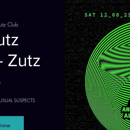
utz Club
utz
- Zutz
b
w/ USUAL SUSPECTS
trarse