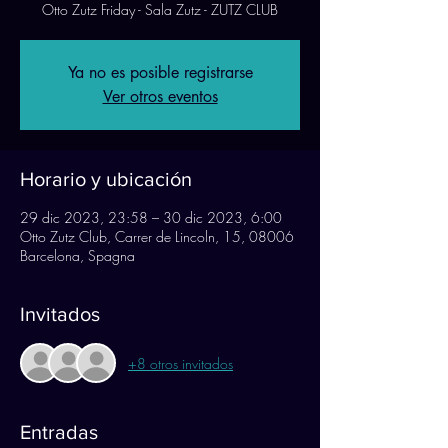
Otto Zutz Friday - Sala Zutz - ZUTZ CLUB
Ya no es posible registrarse
Ver otros eventos
Horario y ubicación
29 dic 2023, 23:58 – 30 dic 2023, 6:00
Otto Zutz Club, Carrer de Lincoln, 15, 08006
Barcelona, Spagna
Invitados
+8 otros invitados
Entradas