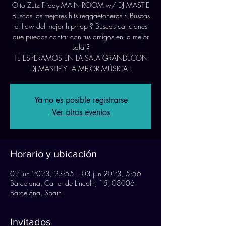
Otto Zutz Friday MAIN ROOM w/ DJ MASTIE
Buscas las mejores hits reggaetoneras ? Buscas
el flow del mejor hip-hop ? Buscas canciones
que puedas cantar con tus amigos en la mejor
sala ?
TE ESPERAMOS EN LA SALA GRANDECON
Ya no es posible registrarse
Ver otros eventos
Horario y ubicación
02 jun 2023, 23:55 – 03 jun 2023, 5:56
Barcelona, Carrer de Lincoln, 15, 08006
Barcelona, Spain
Invitados