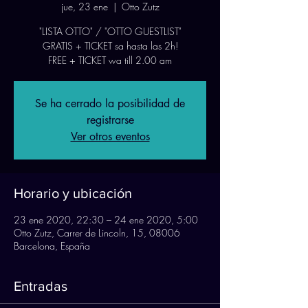
jue, 23 ene
  |  
Otto Zutz
"LISTA OTTO" / "OTTO GUESTLIST"
GRATIS + TICKET sa hasta las 2h!
FREE + TICKET wa till 2.00 am
Se ha cerrado la posibilidad de
registrarse
Ver otros eventos
Horario y ubicación
23 ene 2020, 22:30 – 24 ene 2020, 5:00
Otto Zutz, Carrer de Lincoln, 15, 08006
Barcelona, España
Entradas