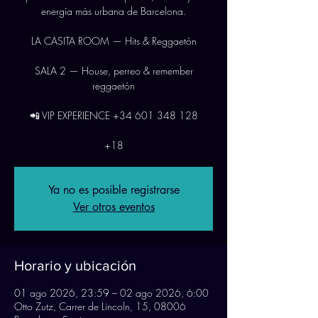
energía más urbana de Barcelona.
LA CASITA ROOM — Hits & Reggaetón
SALA 2 — House, perreo & remember
reggaetón
📲 VIP EXPERIENCE +34 601 348 128
+18
Ya no es posible registrarse
Ver otros eventos
Horario y ubicación
01 ago 2026, 23:59 – 02 ago 2026, 6:00
Otto Zutz, Carrer de Lincoln, 15, 08006