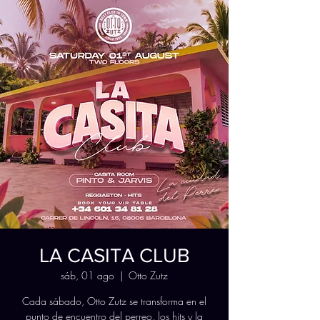
LA CASITA CLUB
sáb, 01 ago
  |  
Otto Zutz
Cada sábado, Otto Zutz se transforma en el
punto de encuentro del perreo, los hits y la