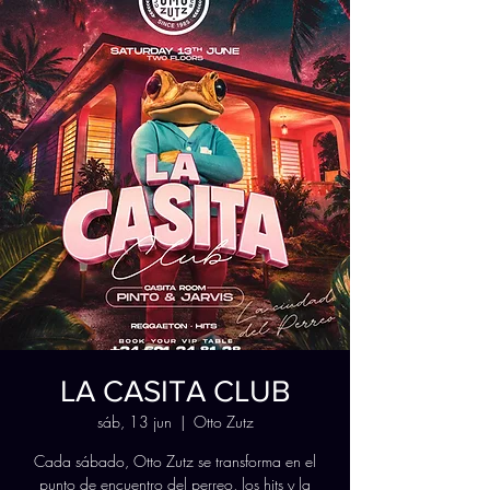
LA CASITA CLUB
sáb, 13 jun
  |  
Otto Zutz
Cada sábado, Otto Zutz se transforma en el
punto de encuentro del perreo, los hits y la