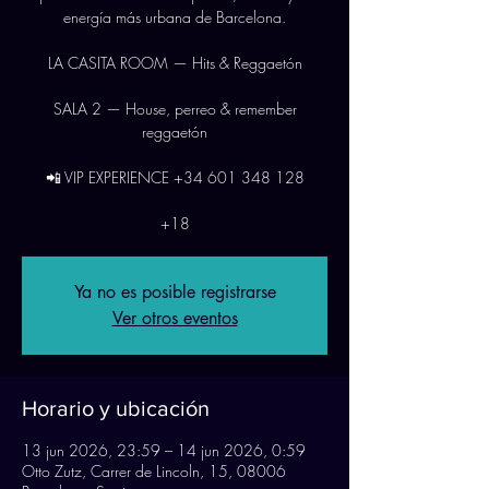
energía más urbana de Barcelona.
LA CASITA ROOM — Hits & Reggaetón
SALA 2 — House, perreo & remember
reggaetón
📲 VIP EXPERIENCE +34 601 348 128
+18
Ya no es posible registrarse
Ver otros eventos
Horario y ubicación
13 jun 2026, 23:59 – 14 jun 2026, 0:59
Otto Zutz, Carrer de Lincoln, 15, 08006