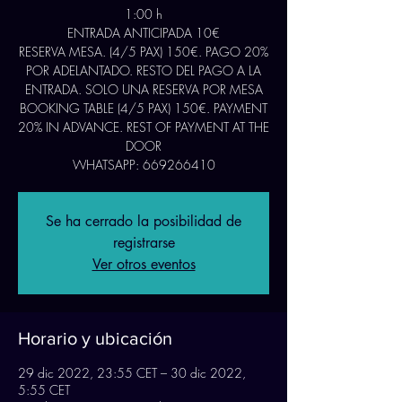
1:00 h
ENTRADA ANTICIPADA 10€
RESERVA MESA. (4/5 PAX) 150€. PAGO 20%
POR ADELANTADO. RESTO DEL PAGO A LA
ENTRADA. SOLO UNA RESERVA POR MESA
BOOKING TABLE (4/5 PAX) 150€. PAYMENT
20% IN ADVANCE. REST OF PAYMENT AT THE
DOOR
WHATSAPP: 669266410
Se ha cerrado la posibilidad de
registrarse
Ver otros eventos
Horario y ubicación
29 dic 2022, 23:55 CET – 30 dic 2022,
5:55 CET