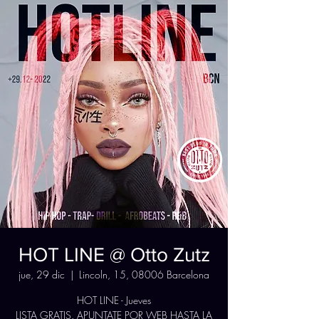
HOT LINE @ Otto Zutz
jue, 29 dic
  |  
Lincoln, 15, 08006 Barcelona
HOT LINE - Jueves
LISTA GRATIS. APUNTATE POR WEB HASTA LA