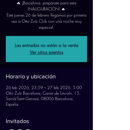
🔥 ¡Barcelona, prepárate para esta
INAUGURACIÓN! 🔥
Este jueves 26 de febrero llegamos por primera
vez a Otto Zutz Club con una noche muy
Las entradas no están a la venta
Ver otros eventos
Horario y ubicación
26 feb 2026, 23:59 – 27 feb 2026, 5:00
Otto Zutz Barcelona, Carrer de Lincoln, 15,
Sarrià-Sant Gervasi, 08006 Barcelona,
España
Invitados