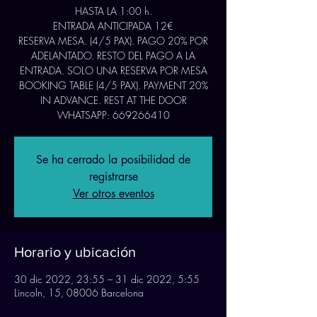
HASTA LA 1:00 h.
ENTRADA ANTICIPADA 12€
RESERVA MESA. (4/5 PAX). PAGO 20% POR
ADELANTADO. RESTO DEL PAGO A LA
ENTRADA. SOLO UNA RESERVA POR MESA
BOOKING TABLE (4/5 PAX). PAYMENT 20%
IN ADVANCE. REST AT THE DOOR
WHATSAPP: 669266410
Se ha cerrado la posibilidad de
registrarse
Ver otros eventos
Horario y ubicación
30 dic 2022, 23:55 – 31 dic 2022, 5:55
Lincoln, 15, 08006 Barcelona