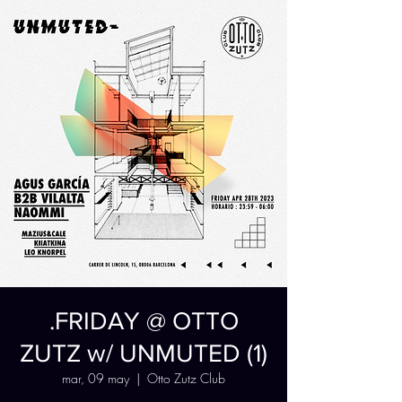
.FRIDAY @ OTTO
ZUTZ w/ UNMUTED (1)
mar, 09 may
  |  
Otto Zutz Club