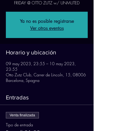
FRIDAY @ OTTO ZUTZ w/ UNMUTED
Ya no es posible registrarse
Ver otros eventos
Horario y ubicación
09 may 2023, 23:55 – 10 may 2023,
23:55
Otto Zutz Club, Carrer de Lincoln, 15, 08006
Barcelona, Spagna
Entradas
Venta finalizada
Tipo de entrada