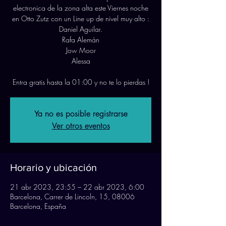
electronica de la zona alta este Viernes noche
en Otto Zutz con un Line up de nivel muy alto :
Daniel Aguilar.
Rafa Alemán
Jow Moor
Alessa
Entra gratis hasta la 01:00 y no te lo pierdas !
Ya no es posible registrarse
Ver otros eventos
Horario y ubicación
21 abr 2023, 23:55 – 22 abr 2023, 6:00
Barcelona, Carrer de Lincoln, 15, 08006
Barcelona, España