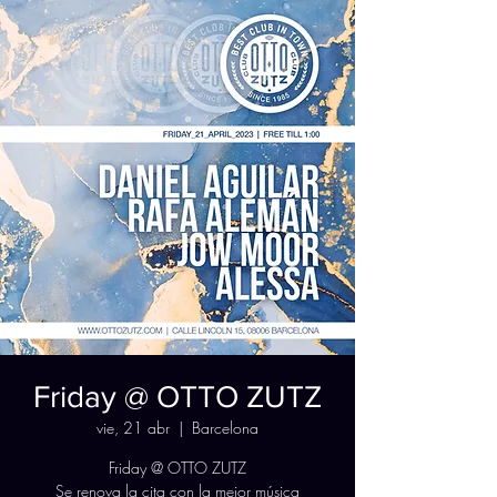
Friday @ OTTO ZUTZ
vie, 21 abr
  |  
Barcelona
Friday @ OTTO ZUTZ
Se renova la cita con la mejor música