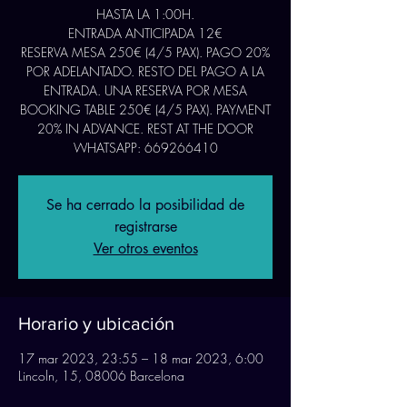
HASTA LA 1:00H.
ENTRADA ANTICIPADA 12€
RESERVA MESA 250€ (4/5 PAX). PAGO 20%
POR ADELANTADO. RESTO DEL PAGO A LA
ENTRADA. UNA RESERVA POR MESA
BOOKING TABLE 250€ (4/5 PAX). PAYMENT
20% IN ADVANCE. REST AT THE DOOR
WHATSAPP: 669266410
Se ha cerrado la posibilidad de
registrarse
Ver otros eventos
Horario y ubicación
17 mar 2023, 23:55 – 18 mar 2023, 6:00
Lincoln, 15, 08006 Barcelona