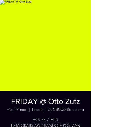
FRIDAY @ Otto Zutz
vie, 17 mar
  |  
Lincoln, 15, 08006 Barcelona
HOUSE / HITS
LISTA GRATIS APUNTANDOTE POR WEB