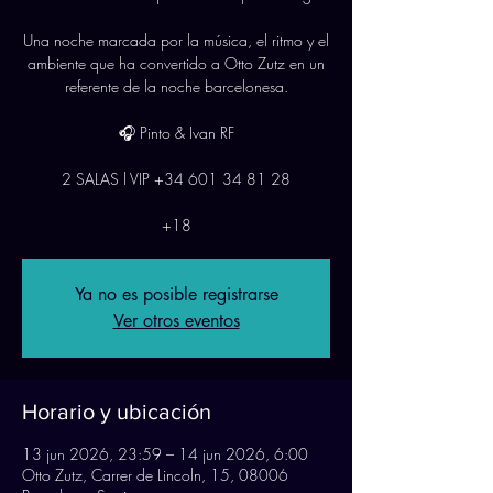
Una noche marcada por la música, el ritmo y el
ambiente que ha convertido a Otto Zutz en un
referente de la noche barcelonesa.
🎧 Pinto & Ivan RF
2 SALAS l VIP +34 601 34 81 28
+18
Ya no es posible registrarse
Ver otros eventos
Horario y ubicación
13 jun 2026, 23:59 – 14 jun 2026, 6:00
Otto Zutz, Carrer de Lincoln, 15, 08006