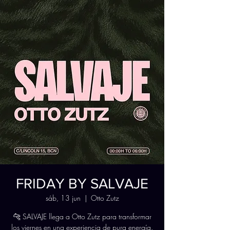
FRIDAY BY SALVAJE
sáb, 13 jun
  |  
Otto Zutz
🐆 SALVAJE llega a Otto Zutz para transformar
los viernes en una experiencia de pura energía.