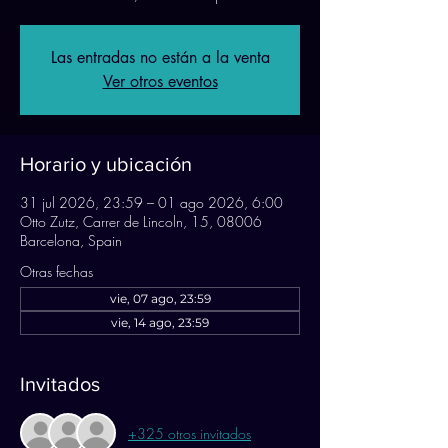
Las entradas no están a la venta
Ver otros eventos
Horario y ubicación
31 jul 2026, 23:59 – 01 ago 2026, 6:00
Otto Zutz, Carrer de Lincoln, 15, 08006
Barcelona, Spain
Otras fechas
vie, 07 ago, 23:59
vie, 14 ago, 23:59
Invitados
+325 otros invitados