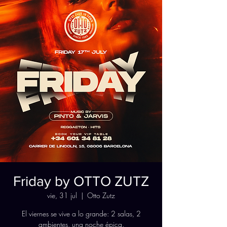
Friday by OTTO ZUTZ
vie, 31 jul
  |  
Otto Zutz
El viernes se vive a lo grande: 2 salas, 2
ambientes, una noche épica.