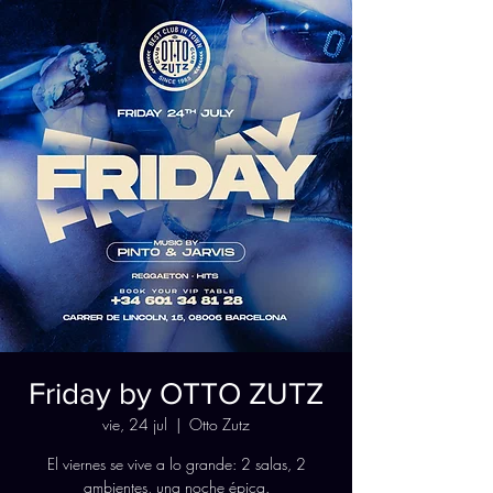
Friday by OTTO ZUTZ
vie, 24 jul
  |  
Otto Zutz
El viernes se vive a lo grande: 2 salas, 2
ambientes, una noche épica.