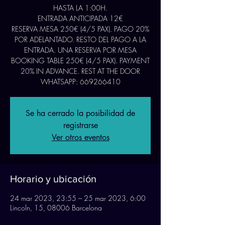
HASTA LA 1:00H.
ENTRADA ANTICIPADA 12€
RESERVA MESA 250€ (4/5 PAX). PAGO 20%
POR ADELANTADO. RESTO DEL PAGO A LA
ENTRADA. UNA RESERVA POR MESA
BOOKING TABLE 250€ (4/5 PAX). PAYMENT
20% IN ADVANCE. REST AT THE DOOR
WHATSAPP: 669266410
Se ha cerrado la posibilidad de
registrarse
Ver otros eventos
Horario y ubicación
24 mar 2023, 23:55 – 25 mar 2023, 6:00
Lincoln, 15, 08006 Barcelona