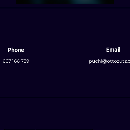
Email
Phone
667 166 789
puchi@ottozutz.