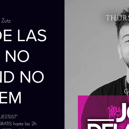
 Zutz
DE LAS
- NO
ND NO
EM
ESTLIST"
RATIS hasta las 2h