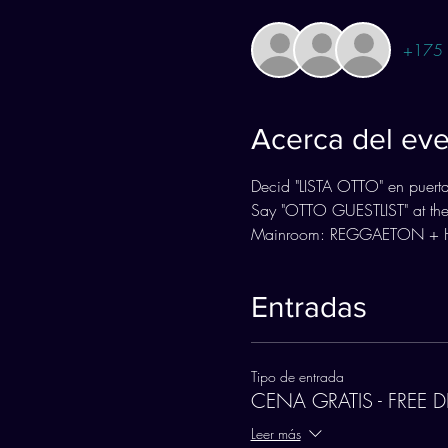
+175 o
Acerca del ev
Decid "LISTA OTTO" en puert
Say "OTTO GUESTLIST" at the
Mainroom: REGGAETON + 
Entradas
Tipo de entrada
CENA GRATIS - FREE 
Leer más