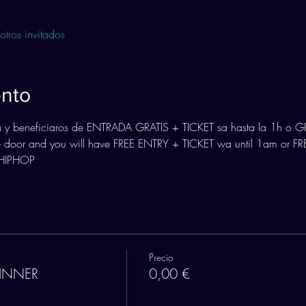
tros invitados
ento
a y beneficiaros de ENTRADA GRATIS + TICKET sa hasta la 1h o GR
 door and you will have FREE ENTRY + TICKET wa until 1am or FRE
HIPHOP
Precio
DINNER
0,00 €