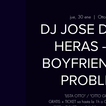
jue, 30 ene
  |  
Otto
DJ JOSE 
HERAS 
BOYFRIE
PROBL
"LISTA OTTO" / "OTTO GU
GRATIS + TICKET sa hasta la 1h o G