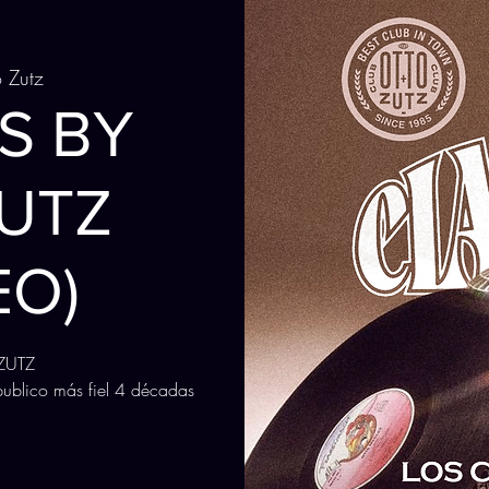
o Zutz
S BY
UTZ
EO)
ZUTZ
ublico más fiel 4 décadas