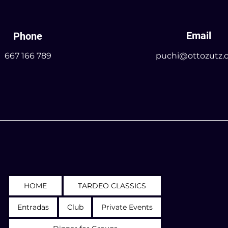
Email
Phone
667 166 789
puchi@ottozutz.
HOME
TARDEO CLASSICS
Entradas
Club
Private Events