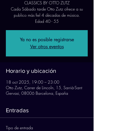
CLASSICS BY OTTO ZUTZ
Cada Sábado tarde Otto Zutz ofrece a su
publico más fiel 4 décadas de música.
Edad 40 - 55
Ya no es posible registrarse
Ver otros eventos
Horario y ubicación
18 oct 2025, 19:00 – 23:00
Otto Zutz, Carrer de Lincoln, 15, Sarrià-Sant
Gervasi, 08006 Barcelona, España
Entradas
Tipo de entrada