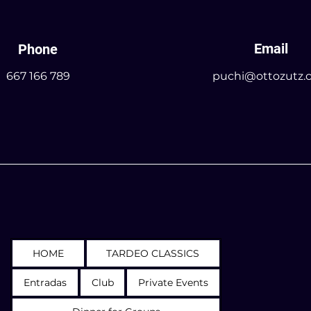
Email
Phone
667 166 789
puchi@ottozutz.
HOME
TARDEO CLASSICS
Entradas
Club
Private Events