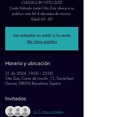
CLASSICS BY OTTO ZUTZ
Cada Sábado tarde Otto Zutz ofrece a su
publico más fiel 4 décadas de música.
Edad 45 - 60
Las entradas no están a la venta
Ver otros eventos
Horario y ubicación
21 dic 2024, 19:00 – 23:00
Otto Zutz, Carrer de Lincoln, 15, Sarrià-Sant
Gervasi, 08006 Barcelona, España
Invitados
+17 otros invitados