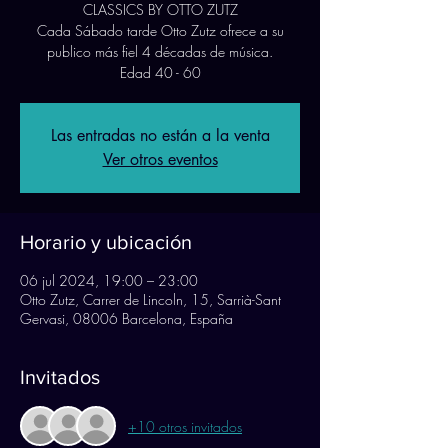
CLASSICS BY OTTO ZUTZ
Cada Sábado tarde Otto Zutz ofrece a su
publico más fiel 4 décadas de música.
Edad 40 - 60
Las entradas no están a la venta
Ver otros eventos
Horario y ubicación
06 jul 2024, 19:00 – 23:00
Otto Zutz, Carrer de Lincoln, 15, Sarrià-Sant
Gervasi, 08006 Barcelona, España
Invitados
+10 otros invitados