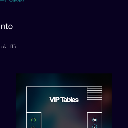
ros invitados
ento
n & HITS