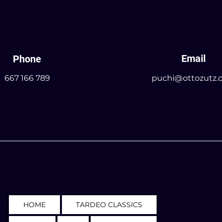
Email
Phone
667 166 789
puchi@ottozutz.
HOME
TARDEO CLASSICS