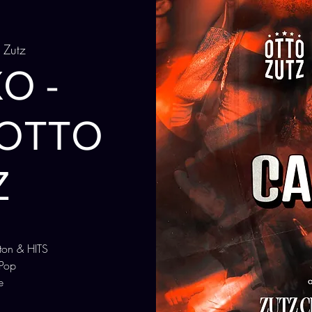
 Zutz
O -
 OTTO
Z
ton & HITS
 Pop
e